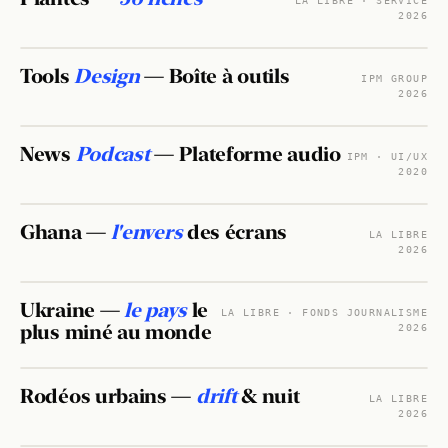
Tools
LA LIBRE · SERVICE
2026
UNDER CONSTRUCTION
Design
Tools
08 / 17
Design
— Boîte à outils
INTERFACE · 2026
News
IPM GROUP
2026
Podcast
News
09 / 17
Podcast
— Plateforme audio
INTERFACE · 2020 · A' DESIGN AWARD
IPM · UI/UX
2020
Ghana —
10 / 17
l'envers
des écrans
WEBDOC · 2026
LA LIBRE
2026
Ukraine —
11 / 17
le pays
le
WEBDOC · 2026 · AWWWARDS
LA LIBRE · FONDS JOURNALISME
plus miné au monde
2026
Rodéos urbains —
12 / 17
drift
& nuit
WEBDOC · 2026 · NOMINÉ VISA D'OR
LA LIBRE
2026
La Libre