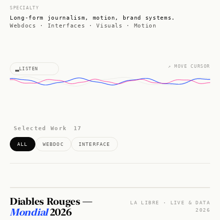
SPECIALTY
Long-form journalism, motion, brand systems.
Webdocs · Interfaces · Visuals · Motion
↗ MOVE CURSOR
LISTEN
Selected Work
17
ALL
WEBDOC
INTERFACE
Diables Rouges —
01 / 17
WEBDOC · 2026
LA LIBRE · LIVE & DATA
Mondial
2026
2026