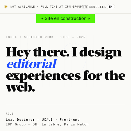
NOT AVAILABLE · FULL-TIME AT IPM GROUP
🇧🇪
BRUSSELS
EN
« Site en construction »
INDEX / SELECTED WORK · 2018 — 2026
Hey there. I design
editorial
experiences for the
web.
ROLE
Lead Designer · UX/UI · Front-end
IPM Group — DH, La Libre, Paris Match