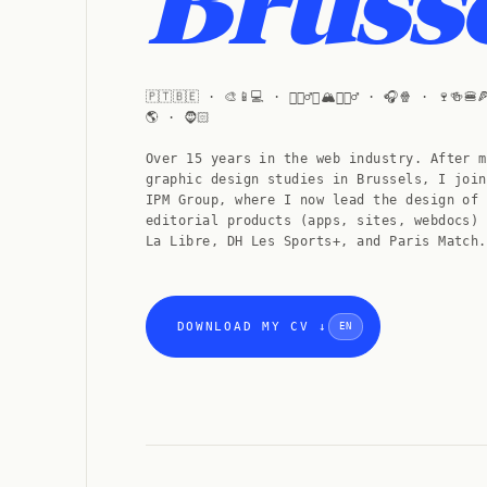
Brusse
🇵🇹🇧🇪 · 🎨📱💻 · 🏄🏻‍♂️🥾🏔🏃🏻‍♂️ · 🎧🍿 · 🍷🍻🍔
🌎 · 🧔🏻
Over 15 years in the web industry. After m
graphic design studies in Brussels, I join
IPM Group, where I now lead the design of
editorial products (apps, sites, webdocs) 
La Libre, DH Les Sports+, and Paris Match.
DOWNLOAD MY CV ↓
EN