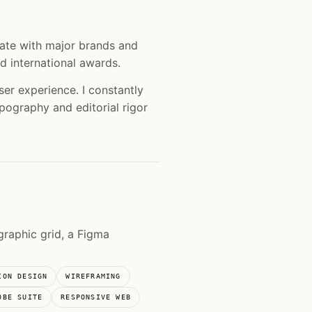
rate with major brands and
d international awards.
user experience. I constantly
pography and editorial rigor
graphic grid, a Figma
ION DESIGN
WIREFRAMING
OBE SUITE
RESPONSIVE WEB