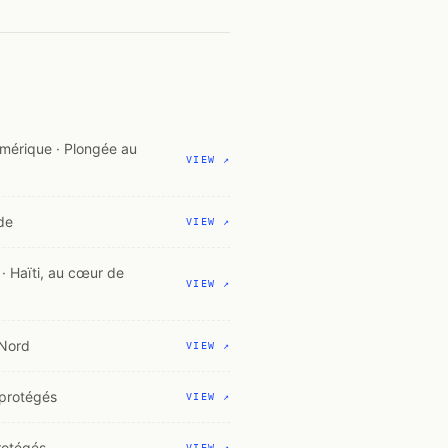
numérique · Plongée au
VIEW ↗
de
VIEW ↗
 · Haïti, au cœur de
VIEW ↗
 Nord
VIEW ↗
 protégés
VIEW ↗
rotégés
VIEW ↗