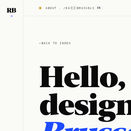
ABOUT
· /04
🇧🇪
BRUSSELS
RB
EN
BACK TO INDEX
Hello,
design