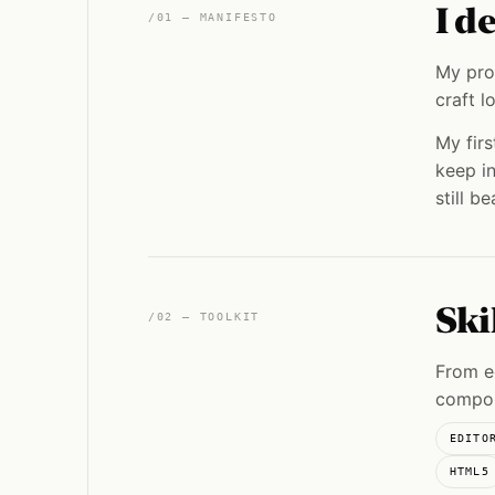
I d
/01 — MANIFESTO
My pro
craft l
My firs
keep in
still be
Ski
/02 — TOOLKIT
From ed
compon
EDITO
HTML5