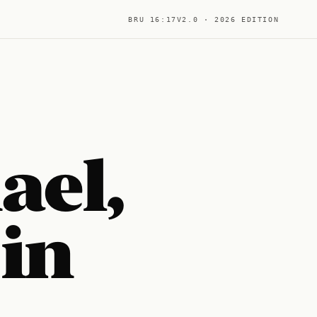
BRU 16:17
V2.0 · 2026 EDITION
ael,
 in