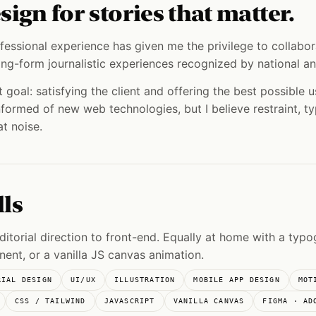
esign for stories that matter.
fessional experience has given me the privilege to collabo
ong-form journalistic experiences recognized by national an
t goal: satisfying the client and offering the best possible 
formed of new web technologies, but I believe restraint, ty
at noise.
lls
itorial direction to front-end. Equally at home with a typo
ent, or a vanilla JS canvas animation.
RIAL DESIGN
UI/UX
ILLUSTRATION
MOBILE APP DESIGN
MOT
CSS / TAILWIND
JAVASCRIPT
VANILLA CANVAS
FIGMA · AD