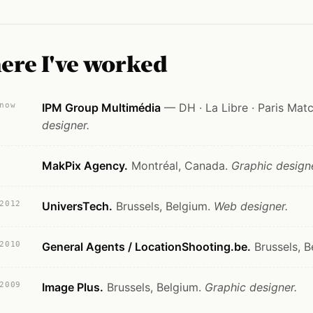
re I've worked
now
IPM Group Multimédia
— DH · La Libre · Paris Matc
designer.
MakPix Agency.
Montréal, Canada.
Graphic designe
2012
UniversTech.
Brussels, Belgium.
Web designer.
2010
General Agents / LocationShooting.be.
Brussels, B
2009
Image Plus.
Brussels, Belgium.
Graphic designer.