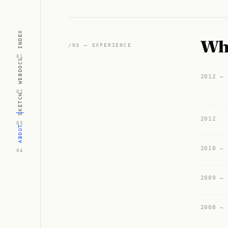
INDEX
Whe
/03 — EXPERIENCE
WEBDOCS
2012 — 
SKETCH
2012
ABOUT
2010 — 
2009 — 
2008 — 