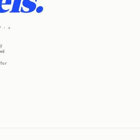
ls.
 · ✈️
y
ed
for