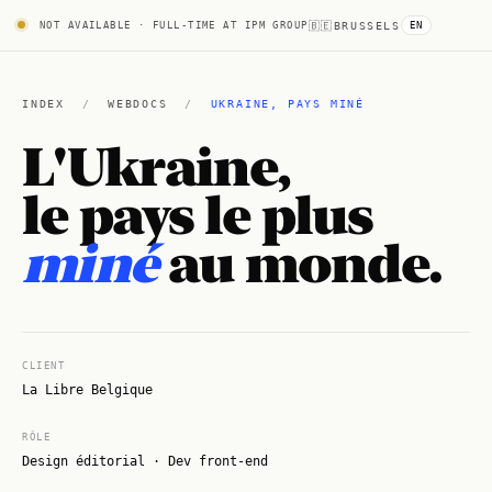
NOT AVAILABLE · FULL-TIME AT IPM GROUP
🇧🇪
BRUSSELS
EN
INDEX
/
WEBDOCS
/
UKRAINE, PAYS MINÉ
L'Ukraine,
le pays le plus
miné
au monde.
CLIENT
La Libre Belgique
RÔLE
Design éditorial · Dev front-end